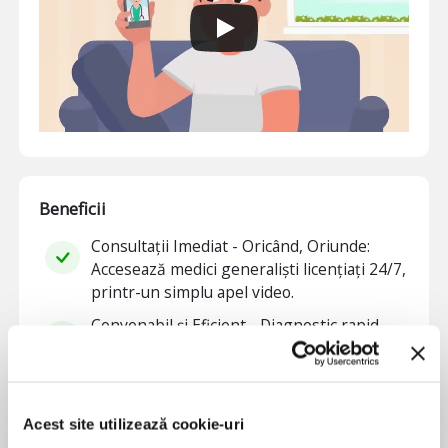
Beneficii
Consultații Imediat - Oricând, Oriunde:
Accesează medici generaliști licențiați 24/7,
printr-un simplu apel video.
Convenabil și Eficient - Diagnostic rapid,
rețete livrate direct pe telefon.
Acces la consultații medicale de calitate cu
doar câteva click-uri.
Acest site utilizează cookie-uri
Consultații nelimitate - pe parcursul