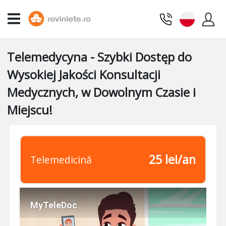
Telemedycyna - Szybki Dostęp do
Wysokiej Jakości Konsultacji
Medycznych, w Dowolnym Czasie i
Miejscu!
25 lei/an
Telemedicină
MyTeleDoc