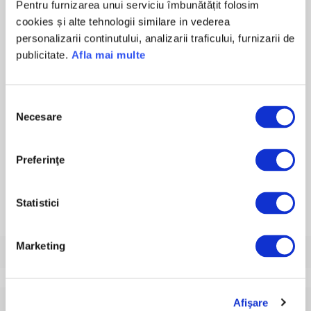
Pentru furnizarea unui serviciu îmbunătățit folosim
întregului an, oriunde te-ai afla, fără
cookies și alte tehnologii similare in vederea
bariere geografice sau temporale.
personalizarii continutului, analizarii traficului, furnizarii de
publicitate.
Afla mai multe
Vezi mai multe
Selecția
Necesare
consimțământului
Sunt de acord cu
Termenii și Condițiile MyTeleDoc
Preferinţe
Cumpără
Statistici
Marketing
Ce este serviciul de telemedicină MyTeleDoc?
Afişare
Cum pot accesa serviciul de telemedicină?