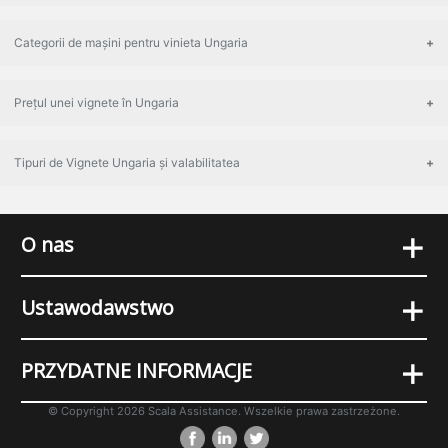
Categorii de mașini pentru vinieta Ungaria
Prețul unei vignete în Ungaria
Tipuri de Vignete Ungaria și valabilitatea
+
O nas
+
Ustawodawstwo
+
PRZYDATNE INFORMACJE
© Copyright 2026 Scala Assistance. Wszelkie prawa zastrzeżone.