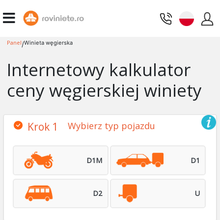
Panel
Winieta węgierska
/
Internetowy kalkulator
ceny węgierskiej winiety
Krok 1
Wybierz typ pojazdu
D1M
D1
D2
U