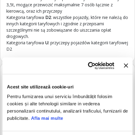
3,5t, mogące przewozić maksymalnie 7 osób łącznie z
kierowcą, oraz ich przyczepy
Kategoria taryfowa
D2
: wszystkie pojazdy, które nie należą do
innych kategorii taryfowych i zgodnie z przepisami
szczególnymi nie są zobowiązane do uiszczania opłat
drogowych.
Kategoria taryfowa
U:
przyczepy pojazdów kategorii taryfowej
D2
OKRES WAŻNOŚCI E-WINIETY
Winieta tygodniowa:
ważna od daty wskazanej przez
kupującego, przez okres 9 dni, łącznie 10 kolejnych dni
Acest site utilizează cookie-uri
kalendarzowych, do godziny 24:00 10. dnia.
Pentru furnizarea unui serviciu îmbunătățit folosim
Winieta miesięczna:
ważna od daty początkowej wskazanej
przez kupującego do godziny 24:00 tego samego dnia
cookies și alte tehnologii similare in vederea
(numeru) w następnym miesiącu. Jeśli taki dzień nie istnieje w
personalizarii continutului, analizarii traficului, furnizarii de
miesiącu wygaśnięcia, winieta jest ważna do godziny 24:00
publicitate.
Afla mai multe
ostatniego dnia tego miesiąca.
Roczna winieta krajowa:
ważna od pierwszego dnia danego