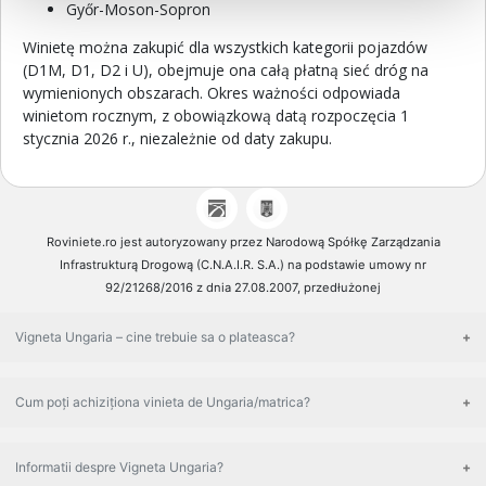
Győr-Moson-Sopron
Winietę można zakupić dla wszystkich kategorii pojazdów
(D1M, D1, D2 i U), obejmuje ona całą płatną sieć dróg na
wymienionych obszarach. Okres ważności odpowiada
winietom rocznym, z obowiązkową datą rozpoczęcia 1
stycznia 2026 r., niezależnie od daty zakupu.
Roviniete.ro jest autoryzowany przez Narodową Spółkę Zarządzania
Infrastrukturą Drogową (C.N.A.I.R. S.A.) na podstawie umowy nr
92/21268/2016 z dnia 27.08.2007, przedłużonej
Vigneta Ungaria – cine trebuie sa o plateasca?
Cum poți achiziționa vinieta de Ungaria/matrica?
Informatii despre Vigneta Ungaria?