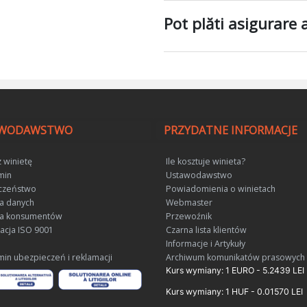
Pot plăti asigurare 
AWODAWSTWO
PRZYDATNE INFORMACJE
 winietę
Ile kosztuje winieta?
min
Ustawodawstwo
czeństwo
Powiadomienia o winietach
a danych
Webmaster
a konsumentów
Przewoźnik
kacja ISO 9001
Czarna lista klientów
Informacje i Artykuły
in ubezpieczeń i reklamacji
Archiwum komunikatów prasowych
Kurs wymiany: 1 EURO - 5.2439 LEI
Kurs wymiany: 1 HUF - 0.01570 LEI