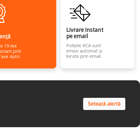
Livrare Instant
pe email
ență
Polițele RCA sunt
e 19 Ani
emise automat și
nstant prin
livrate prin email.
Taxe Auto
Setează alertă