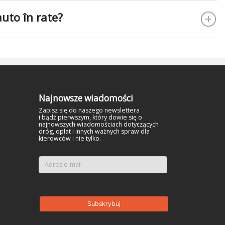
auto în rate?
Najnowsze wiadomości
Zapisz się do naszego newslettera
i bądź pierwszym, który dowie się o
najnowszych wiadomościach dotyczących
dróg, opłat i innych ważnych spraw dla
kierowców i nie tylko.