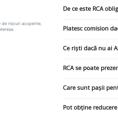
De ce este RCA obli
 de riscuri acoperite,
Platesc comision da
nteresa.
Ce riști dacă nu ai 
RCA se poate prezen
Care sunt pașii pe
Pot obține reducere