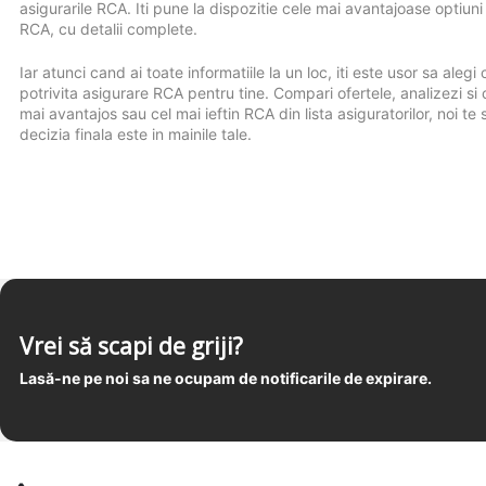
asigurarile RCA. Iti pune la dispozitie cele mai avantajoase optiuni
RCA, cu detalii complete.
Iar atunci cand ai toate informatiile la un loc, iti este usor sa alegi
potrivita asigurare RCA pentru tine. Compari ofertele, analizezi si 
mai avantajos sau cel mai ieftin RCA din lista asiguratorilor, noi te s
decizia finala este in mainile tale.
Vrei să scapi de griji?
Lasă-ne pe noi sa ne ocupam de notificarile de expirare.