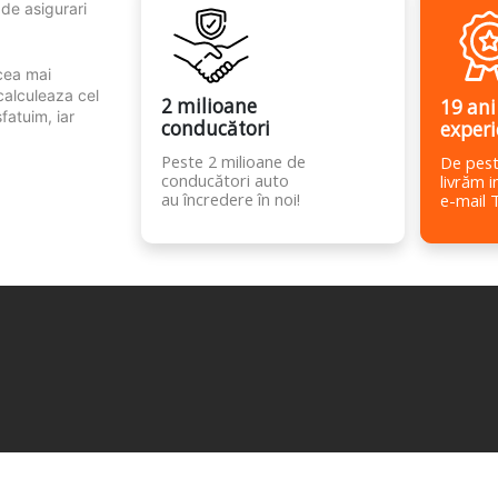
 de asigurari
 cea mai
calculeaza cel
2 milioane
19 ani
fatuim, iar
conducători
experi
Peste 2 milioane de
De pest
conducători auto
livrăm i
au încredere în noi!
e-mail 