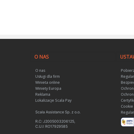
O NAS
UST
O nas
Pobierz
Usługi dla firm
Regula
Winieta online
Bezpie
Winiety Europa
Ochron
Reklama
Ochron
Lokalizacje Scala Pay
Certyfi
Cookie
Scala Assistance Sp. z o.o.
Regulam
R.C: J2005003206125,
C.U.I: RO17929585