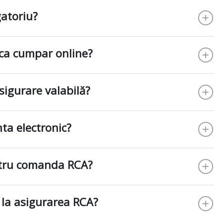
gatoriu?
ca cumpar online?
Asigurare valabilă?
ta electronic?
ntru comanda RCA?
 la asigurarea RCA?