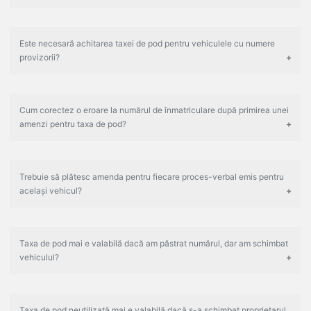
Este necesară achitarea taxei de pod pentru vehiculele cu numere
provizorii?
Cum corectez o eroare la numărul de înmatriculare după primirea unei
amenzi pentru taxa de pod?
Trebuie să plătesc amenda pentru fiecare proces-verbal emis pentru
același vehicul?
Taxa de pod mai e valabilă dacă am păstrat numărul, dar am schimbat
vehiculul?
Taxa de pod neutilizată mai e valabilă dacă s-a schimbat proprietarul