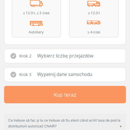
≥ 12.0 t, ≤ 3 osie
≥ 12.0 t
Autokary
≥ 4 osie
Wybierz liczbę przejazdów
Krok 2
Wypełnij dane samochodu
Krok 3
Kup teraz
Ce trebuie să fac și la ce trebuie să fiu atent când achit taxa de pod la
distribuitorii autorizați CNAIR?