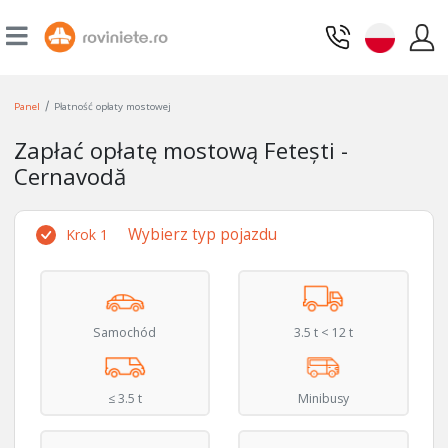
/
Panel
Płatność opłaty mostowej
Zapłać opłatę mostową Fetești -
Cernavodă
Wybierz typ pojazdu
Krok 1
Samochód
3.5 t < 12 t
≤ 3.5 t
Minibusy