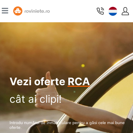
Vezi oferte
RCA
cât ai clipi!
Introdu numărul de înmatriculare pentru a găsi cele mai bune
oferte.