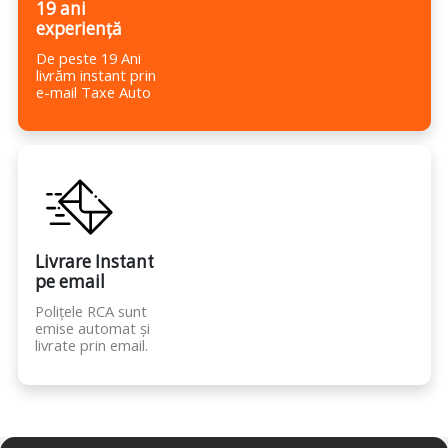
19 ani
experiență
De peste 19 Ani
livrăm instant prin
e-mail Taxe Auto
Livrare Instant
pe email
Polițele RCA sunt
emise automat și
livrate prin email.