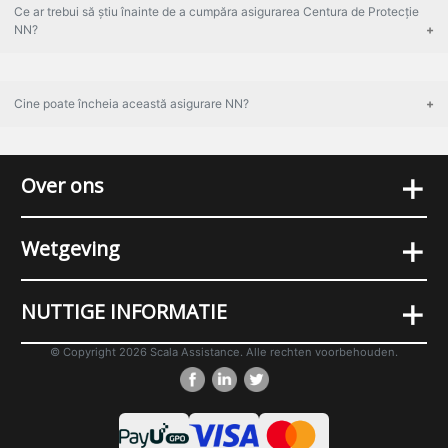
Ce ar trebui să știu înainte de a cumpăra asigurarea Centura de Protecție
NN?
Cine poate încheia această asigurare NN?
+
Over ons
+
Wetgeving
+
NUTTIGE INFORMATIE
© Copyright 2026 Scala Assistance. Alle rechten voorbehouden.