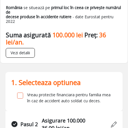
România
se situează pe
primul loc în ceea ce privește numărul
de
decese produse în accidente rutiere
- date Eurostat pentru
2022
Suma asigurată
100.000 lei
Preț:
36
lei/an.
Vezi detalii
1. Selecteaza optiunea
Vreau protectie financiara pentru familia mea
în caz de accident auto soldat cu deces.
Asigurare 100.000
Pasul 2
36.00 lei/an