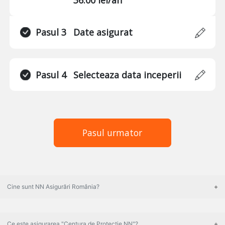
Pasul 3
Date asigurat
Pasul 4
Selecteaza data inceperii
Pasul urmator
Cine sunt NN Asigurări România?
Ce este asigurarea "Centura de Protecție NN"?