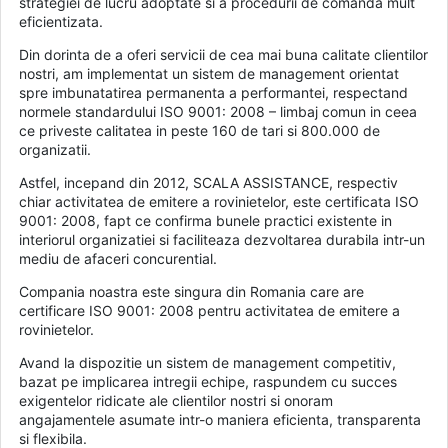
strategiei de lucru adoptate si a procedurii de comanda mult
eficientizata.
Din dorinta de a oferi servicii de cea mai buna calitate clientilor
nostri, am implementat un sistem de management orientat
spre imbunatatirea permanenta a performantei, respectand
normele standardului ISO 9001: 2008 – limbaj comun in ceea
ce priveste calitatea in peste 160 de tari si 800.000 de
organizatii.
Astfel, incepand din 2012, SCALA ASSISTANCE, respectiv
chiar activitatea de emitere a rovinietelor, este certificata ISO
9001: 2008, fapt ce confirma bunele practici existente in
interiorul organizatiei si faciliteaza dezvoltarea durabila intr-un
mediu de afaceri concurential.
Compania noastra este singura din Romania care are
certificare ISO 9001: 2008 pentru activitatea de emitere a
rovinietelor.
Avand la dispozitie un sistem de management competitiv,
bazat pe implicarea intregii echipe, raspundem cu succes
exigentelor ridicate ale clientilor nostri si onoram
angajamentele asumate intr-o maniera eficienta, transparenta
si flexibila.