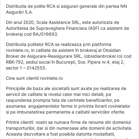
Distributia de polite RCA si asigurari generale din partea NN
Asigurări S.A.
Din anul 2020, Scala Assistance SRL, este autorizata de
Autoritatea de Supraveghere Financiara (ASF) ca asistent de
brokeraj cod RAJ516693.
Distributia politelor RCA se realizeaza prin platforma
roviniete.ro, in calitate de asistent în brokeraj al Obsidian
Broker de Asigurare-Reasigurare SRL, (obsidianbroker.ro) cod
RBK-792, sediul social în București, Sos. Pipera nr.4, etaj 2,
sector 1 – 0142555.
Cine sunt clientii roviniete.ro
Principiile de baza ale societatii sunt axate pe realizarea de
servicii de calitate la nivelul celor mai mici detalii, pe
raspunderea prompta fata de cerintele beneficiarilor, pe
asumarea angajamentelor ferme in privinta livrarii rovinietelor
si pe imbunatatirea permanenta a calitatii serviciilor oferite.
Printre clientii nostri se numara firme de renume din domeniul
transporturilor, dar si din numeroase alte domenii de activitate.
Aceasta dezvoltare a fost posibila datorita modalitatii,