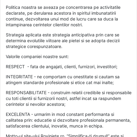
Politica noastra se axeaza pe concentrarea pe activitatile
declarate, pe derularea acestora in spiritul imbunatatirii
continue, dezvoltarea unui mod de lucru care sa duca la
intampinarea cerintelor clientilor nostri.
Strategia aplicata este strategia anticipativa prin care se
determina evolutiile viitoare ale pietei si se adopta decizii
strategice corespunzatoare.
Valorile companiei noastre sunt:
RESPECT - fata de angajati, clienti, furnizori, investitori;
INTEGRITATE - ne comportam cu onestitate si cautam sa
atingem standarde profesionale si etice cat mai inalte;
RESPONSABILITATE - construim relatii credibile si responsabile
cu toti clientii si furnizorii nostri, astfel incat sa raspundem
cerintelor si nevoilor acestora;
EXCELENTA - urmarim in mod constant performanta si
calitatea prin: educatie si dezvoltare profesionala permanenta,
satisfacerea clientului, inovatie, munca in echipa.
Motto-ul site-ului Roviniete.ro, “Simplifica-ti drumul!” este si