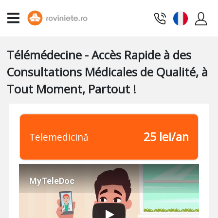
Télémédecine - Accès Rapide à des
Consultations Médicales de Qualité, à
Tout Moment, Partout !
25 lei/an
Telemedicină
MyTeleDoc