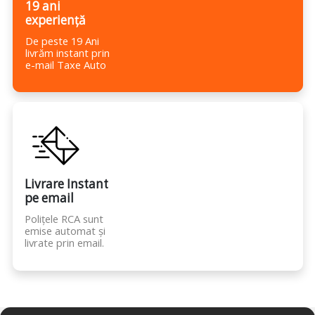
19 ani
experiență
De peste 19 Ani
livrăm instant prin
e-mail Taxe Auto
Livrare Instant
pe email
Polițele RCA sunt
emise automat și
livrate prin email.