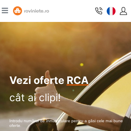
Vezi oferte
RCA
cât ai clipi!
Introdu numărul de înmatriculare pentru a găsi cele mai bune
oferte.