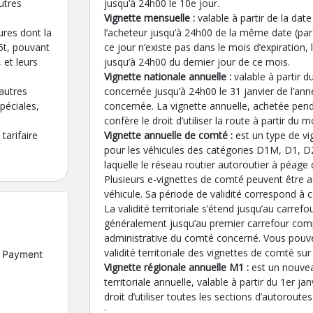
utres
jusqu’à 24h00 le 10e jour.
Vignette mensuelle :
valable à partir de la dat
ures dont la
l’acheteur jusqu’à 24h00 de la même date (par
5t, pouvant
ce jour n’existe pas dans le mois d’expiration, 
et leurs
jusqu’à 24h00 du dernier jour de ce mois.
Vignette nationale annuelle :
valable à partir d
’autres
concernée jusqu’à 24h00 le 31 janvier de l’ann
spéciales,
concernée. La vignette annuelle, achetée penda
confère le droit d’utiliser la route à partir du 
tarifaire
Vignette annuelle de comté :
est un type de vig
pour les véhicules des catégories D1M, D1, D2
laquelle le réseau routier autoroutier à péage 
Plusieurs e-vignettes de comté peuvent être 
véhicule. Sa période de validité correspond à c
La validité territoriale s’étend jusqu’au carrefour
généralement jusqu’au premier carrefour compl
administrative du comté concerné. Vous pouve
validité territoriale des vignettes de comté sur 
le Payment
Vignette régionale annuelle M1 :
est un nouvea
territoriale annuelle, valable à partir du 1er ja
droit d’utiliser toutes les sections d’autorout
: