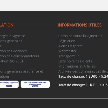
LATION
INFORMATIONS UTILES
arger la vignette
Combien coûte la vignette ?
ions générales
Législation
té
Alertes vignette
tion des données
Webmaster
tion des consommateurs
Transporteur
ication ISO 9001
Liste noire des clients
e
Informations et Articles
ions générales assurance et
Archives des communiqués de 
ations
Taux de change: 1 EURO - 5.24
Taux de change: 1 HUF - 0.015