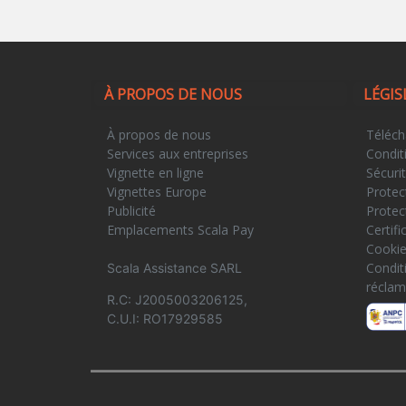
À PROPOS DE NOUS
LÉGIS
À propos de nous
Téléch
Services aux entreprises
Condit
Vignette en ligne
Sécuri
Vignettes Europe
Protec
Publicité
Protec
Emplacements Scala Pay
Certif
Cooki
Condit
Scala Assistance SARL
réclam
R.C: J2005003206125,
C.U.I: RO17929585