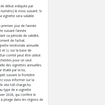
e de début indiquée par
 numéro) le mois suivant. Si
la vignette sera valable
u premier jour de l’année
ée suivant l’année
nt sa période de validité,
moment de l’achat.
nette territoriale annuelle
 et U, sur la base de
d’un comté peut être utilisé.
achetées pour un seul
elle des vignettes annuelles.
 établi par la loi,
et suivant la frontière
z vous informer sur la
le site toll-charge.hu.
u type de e-vignette
nvier 2026, qui confère le
es à péage dans les régions de