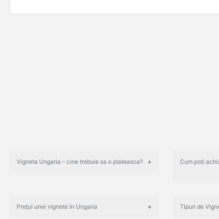
Vigneta Ungaria – cine trebuie sa o plateasca?
Cum poți achiz
Prețul unei vignete în Ungaria
Tipuri de Vign