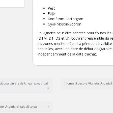
Pest
Fejér
Komárom-Esztergom
Győr-Moson-Sopron
La vignette peut être achetée pour toutes les 
(D1M, D1, D2 et U), couvrant l’ensemble du r
les zones mentionnées. La période de validité
annuelles, avec une date de début obligatoire 
indépendamment de la date d’achat.
iționa vinieta de Ungaria/matrica?
Informatii despre Vigneta Ungaria?
ete Ungaria și valabilitatea