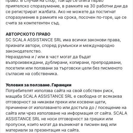
право. В случай на спор, той ще се опита първо
приятелско споразумение, в рамките на 30 работни дни да
се регистрират жалбата. Ако не можете да постигнат
споразумение в рамките на срока, посочен по-горе, ще се
счита за компетентен съд.
АВТОРСКОТО ПРАВО
SC SCALA ASSISTANCE SRL има всички законови права,
признати автори, според румънски и международно
законодателство.
Неразделна и / или в част могат да бъдат
възпроизвеждани, дублирани, копирани, препродавани,
посетили или ползвани за търговски цели без писменото
съгласие на собственика.
Условия за ползване. Гаранции
Потребителят използва сайта на свой собствен риск,
мащаба SCALA ASSISTANCE SRL е свободна от всякаква
отговорност за никакви преки или косвени щети,
причинени от използването или достъпа до / посещение на
сайта или чрез използване на информация от сайта. SCALA
ASSISTANCE SRL не носи отговорност за грешки или
пропуски, които могат да възникнат в писмен вид или
материали за презентация на сайта.