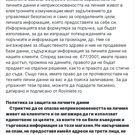
личните данни и неприкосновеността на личния живот в
електронните комуникации имат задължението да
управляват безопасно и само за определените цели,
личната информация, която предоставяте за себе си.
Информацията във формуляра за поръчка, ще бъдат
използвани, за да ви изпращат потвържденията на
поръчките и информация за промоции, др. Ние се
ангажираме за общественото здраве и ние не продаваме
бази данни, съдържащи информация за личните данни на
нашите клиенти. Според закона не. 677/2001, имате право
на достъп, промяна на данните, правото да не бъдат
предмет на отделни решения, както и правото да се стигне
до съда. Също така, имате право да се противопостави на
техните лични данни за вас и да поиска заличаване. За да
упражнят тези права, можете да подадете писмено,
датирано и подписано от Roviniete.ro
Политика за защита на личните данни
Стриктно да се спазва неприкосновеността на личния
живот на клиентите и се ангажира да ги използват
единствено за целите, за които те са били въведени и
търговска информация за този магазин. Не насърчаване
на спам, не предоставя имейл адреси на трети лица, не