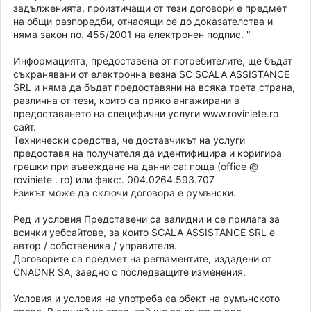
задълженията, произтичащи от тези договори е предмет
на общи разпоредби, отнасящи се до доказателства и
няма закон no. 455/2001 на електронен подпис. "
Информацията, предоставена от потребителите, ще бъдат
съхранявани от електронна везна SC SCALA ASSISTANCE
SRL и няма да бъдат предоставяни на всяка трета страна,
различна от тези, които са пряко ангажирани в
предоставянето на специфични услуги www.roviniete.ro
сайт.
Технически средства, че доставчикът на услуги
предоставя на получателя да идентифицира и коригира
грешки при въвеждане на данни са: поща (office @
roviniete . ro) или факс:. 004.0264.593.707
Езикът може да сключи договора е румънски.
Ред и условия Представени са валидни и се прилага за
всички уебсайтове, за които SCALA ASSISTANCE SRL е
автор / собственика / управителя.
Договорите са предмет на регламентите, издадени от
CNADNR SA, заедно с последващите изменения.
Условия и условия на употреба са обект на румънското