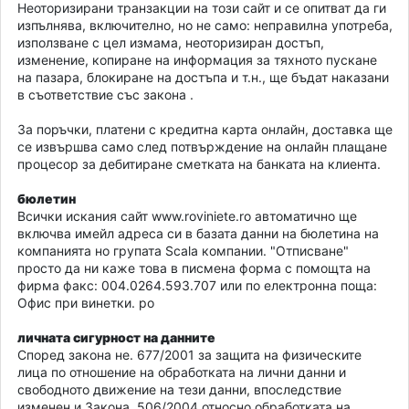
Неоторизирани транзакции на този сайт и се опитват да ги
изпълнява, включително, но не само: неправилна употреба,
използване с цел измама, неоторизиран достъп,
изменение, копиране на информация за тяхното пускане
на пазара, блокиране на достъпа и т.н., ще бъдат наказани
в съответствие със закона .
За поръчки, платени с кредитна карта онлайн, доставка ще
се извършва само след потвърждение на онлайн плащане
процесор за дебитиране сметката на банката на клиента.
бюлетин
Всички искания сайт www.roviniete.ro автоматично ще
включва имейл адреса си в базата данни на бюлетина на
компанията но групата Scala компании. "Отписване"
просто да ни каже това в писмена форма с помощта на
фирма факс: 004.0264.593.707 или по електронна поща:
Офис при винетки. ро
личната сигурност на данните
Според закона не. 677/2001 за защита на физическите
лица по отношение на обработката на лични данни и
свободното движение на тези данни, впоследствие
изменен и Закона. 506/2004 относно обработката на