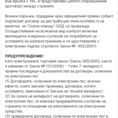
във връзка с тях, и представлява цялото споразумение
(договор) между страните.
Всички поръчки, подадени чрез официалния правен субект
подписват договор за дистрибуция www.roviniete.ro на
винетки, че "Скала помощ" ООД се провежда.
Осъществяване на всякакъв вид контрол включва
имплицитно и изрично съгласие на потребителя за
условията на разпространение и се удостоверява с
електронен подпис (съгласно Закон №. 455/2001).
ПРЕДУПРЕЖДЕНИЕ!
Като електронната търговия закон (Закон 365/2002, както
е изменен от Закон № 121/2006) - "Член 7: валидност,
правни последици и доказателства за договори, сключени
по електронен път
(1) Договорите, сключени по електронен път, всички
ефекти, които законът признава, договори, когато
условията, изисквани от Закона за тяхната валидност.
(2) За срока на валидност на договорите, сключени по
електронен път, се изисква предварително съгласие на
страните по отношение на използването на електронни
средства.
(3) примерните договори, сключени по електронен път и