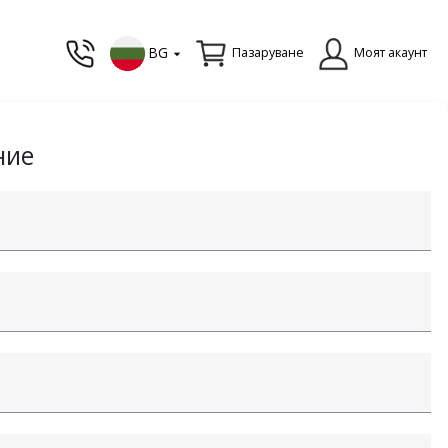
BG
Пазаруване
Моят акаунт
ние