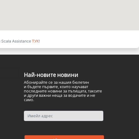
ТУК
Scala Assistance
!
Най-новите новини
Абонирайте се за нашия бюлетин
и бъдете първите, които научават
последните новини за пътищата, таксите
и други важни неща за водачите и не
само.