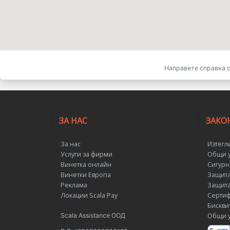
Направете справка с
ЗА НАС
ЗАКО
За нас
Изтегл
Услуги за фирми
Общи у
Винетка онлайн
Сигурн
Винетки Европа
Защита
Реклама
Защита
Локации Scala Pay
Сертиф
Бискви
Scala Assistance ООД
Общи у