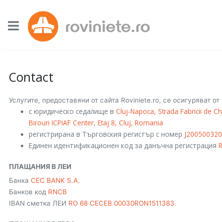
Contact
Услугите, предоставяни от сайта Roviniete.ro, се осигуряват 
с юридическо седалище в
Cluj-Napoca, Strada Fabricii de Chi
Birouri ICPIAF Center, Etaj 8, Cluj, Romania
регистрирана в Търговския регистър с номер
J20050032
Единен идентификационен код за данъчна регистрация
ПЛАЩАНИЯ В ЛЕИ
Банка
CEC BANK S.A.
Банков код
RNCB
IBAN сметка ЛЕИ
RO 68 CECEB 00030RON1511383