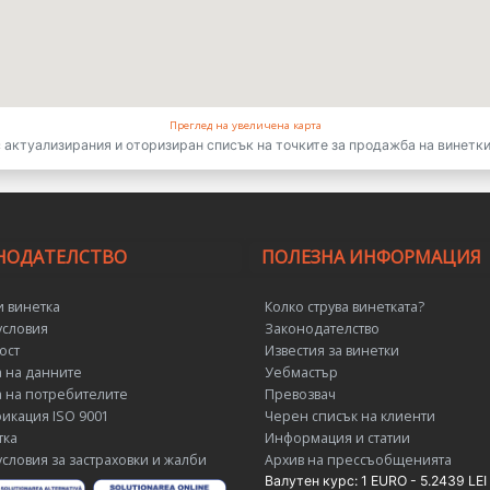
Преглед на увеличена карта
 актуализирания и оторизиран списък на точките за продажба на винетки 
НОДАТЕЛСТВО
ПОЛЕЗНА ИНФОРМАЦИЯ
и винетка
Колко струва винетката?
словия
Законодателство
ост
Известия за винетки
 на данните
Уебмастър
 на потребителите
Превозвач
икация ISO 9001
Черен списък на клиенти
тка
Информация и статии
словия за застраховки и жалби
Архив на прессъобщенията
Валутен курс: 1 EURO - 5.2439 LEI