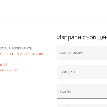
Изпрати съобще
от SCALA ASSISTANCE
brituri nr. 13-21, Cladirea de
06125
RO17929585