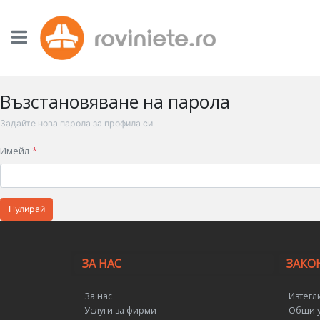
Възстановяване на парола
Задайте нова парола за профила си
Имейл
Нулирай
ЗА НАС
ЗАКО
За нас
Изтегл
Услуги за фирми
Общи у