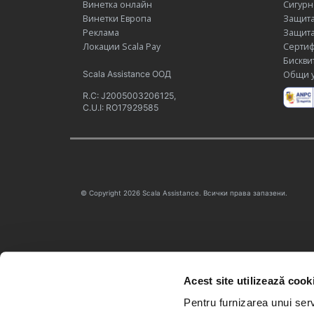
Винетка онлайн
Сигурн
Винетки Европа
Защита
Реклама
Защита
Локации Scala Pay
Сертиф
Бискви
Scala Assistance ООД
Общи у
R.C: J2005003206125,
C.U.I: RO17929585
© Copyright 2026 Scala Assistance. Всички права запазени.
Acest site utilizează cook
Pentru furnizarea unui serv