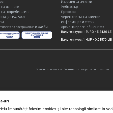
ост
Известия за винетки
 на данните
Уебмастър
 на потребителите
Превозвач
икация ISO 9001
Черен списък на клиенти
тка
Информация и статии
словия за застраховки и жалби
Архив на прессъобщенията
Валутен курс: 1 EURO - 5.2439 LEI
Валутен курс: 1 HUF - 0.01570 LEI
Условия за ползване
Политика за поверителност
Контакт
ie-uri
iciu îmbunătățit folosim cookies și alte tehnologii similare in ve