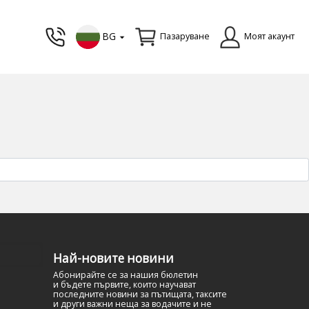
BG
Пазаруване
Моят акаунт
Най-новите новини
Абонирайте се за нашия бюлетин
и бъдете първите, които научават
последните новини за пътищата, таксите
и други важни неща за водачите и не