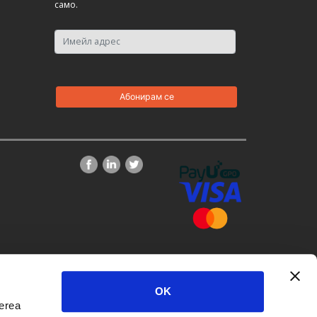
само.
OK
derea