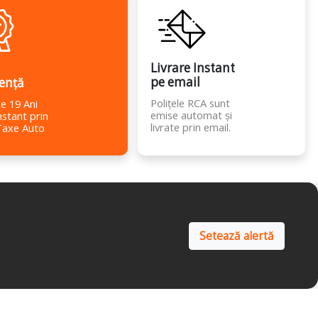
Livrare Instant
pe email
ență
Polițele RCA sunt
e 19 Ani
emise automat și
nstant prin
livrate prin email.
Taxe Auto
Setează alertă