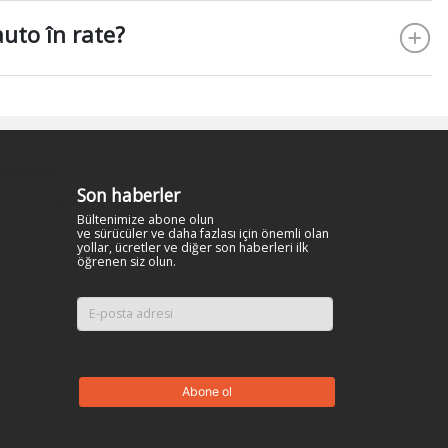
auto în rate?
Son haberler
Bültenimize abone olun
ve sürücüler ve daha fazlası için önemli olan
yollar, ücretler ve diğer son haberleri ilk
öğrenen siz olun.