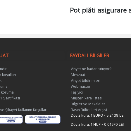
Pot plăti asigurare 
UAT
FAYDALI BİLGİLER
indir
Vinyet ne kadar tutuyor?
 koşulları
Mevzuat
k
Vinyet bildirimleri
oruma
Webmaster
i koruma
Taşıyıcı
1 Sertifikası
Müşteri kara listesi
Bilgiler ve Makaleler
 ve Şikayet Kullanım Koşulları
Basın Bültenleri Arşivi
Döviz kuru: 1 EURO - 5.2439 LEI
Döviz kuru: 1 HUF - 0.01570 LEI