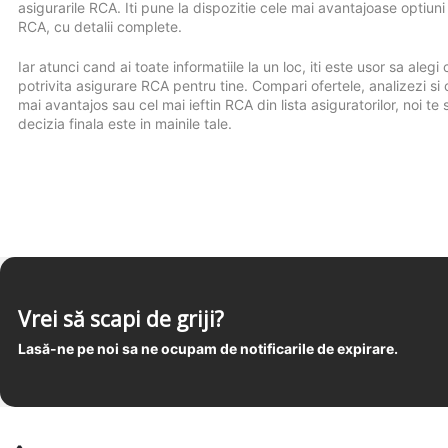
asigurarile RCA. Iti pune la dispozitie cele mai avantajoase optiuni
RCA, cu detalii complete.
Iar atunci cand ai toate informatiile la un loc, iti este usor sa alegi
potrivita asigurare RCA pentru tine. Compari ofertele, analizezi si 
mai avantajos sau cel mai ieftin RCA din lista asiguratorilor, noi te s
decizia finala este in mainile tale.
Vrei să scapi de griji?
Lasă-ne pe noi sa ne ocupam de notificarile de expirare.