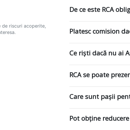
De ce este RCA obli
 de riscuri acoperite,
Platesc comision da
nteresa.
Ce riști dacă nu ai 
RCA se poate prezen
Care sunt pașii pe
Pot obține reducere