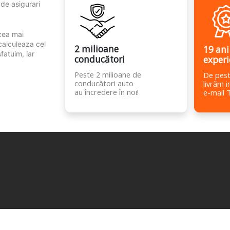
 de asigurari
 cea mai
calculeaza cel
2 milioane
19 ani
fatuim, iar
conducători
experi
Peste 2 milioane de
De pest
conducători auto
livrăm i
au încredere în noi!
e-mail 