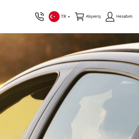
TR
Alışveriş
Hesabım