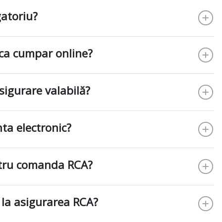
gatoriu?
ca cumpar online?
Asigurare valabilă?
ta electronic?
ntru comanda RCA?
 la asigurarea RCA?