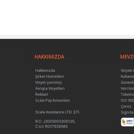
HAKKIMIZDA
MEVZ
Hakkımızda
Vinyeti 
Şirket Hizmetleri
Kullanım
Vinyet çevrimiçi
Güvenli
Avrupa Vinyetleri
Veri k
Reklam
Tüketic
Scala Pay Konumları
ISO 900
Çerez
Scala Assistance LTD. ŞTİ.
Sigorta
R.C: J2005003206125,
C.U.I: RO17929585