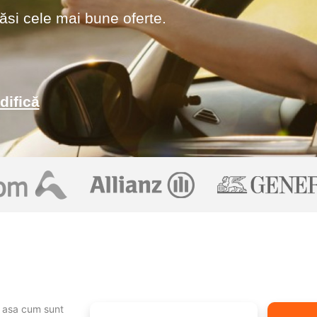
ăsi cele mai bune oferte.
difică
r, asa cum sunt