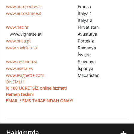
www.autoroutes.fr
Fransa
www.autostrade.it
İtalya 1
İtalya 2
www.hac.hr
Hırvatistan
www.vignette.at
Avusturya
www.brisa.pt
Portekiz
www.roviniete.ro
Romanya
İsviçre
www.cestnina.si
Slovenya
www.aseta.es
İspanya
www.evignette.com
Macaristan
ÖNEMLİ
!
% 100 ÜCRETSİZ online hizmet!
Hemen teslim!
EMAIL / SMS TARAFINDAN ONAY!
+
Hakkımızda