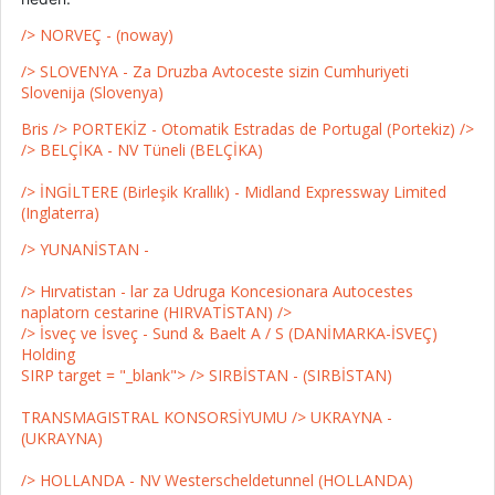
/> NORVEÇ - (noway)
/> SLOVENYA - Za Druzba Avtoceste sizin Cumhuriyeti
Slovenija (Slovenya)
Bris
/> PORTEKİZ - Otomatik Estradas de Portugal (Portekiz)
/>
/> BELÇİKA - NV Tüneli (BELÇİKA)
/> İNGİLTERE (Birleşik Krallık) - Midland Expressway Limited
(Inglaterra)
/> YUNANİSTAN -
/> Hırvatistan - lar za Udruga Koncesionara Autocestes
naplatorn cestarine (HIRVATİSTAN)
/>
/> İsveç ve İsveç - Sund & Baelt A / S (DANİMARKA-İSVEÇ)
Holding
SIRP target = "_blank">
/> SIRBİSTAN - (SIRBİSTAN)
TRANSMAGISTRAL KONSORSİYUMU
/> UKRAYNA -
(UKRAYNA)
/> HOLLANDA - NV Westerscheldetunnel (HOLLANDA)