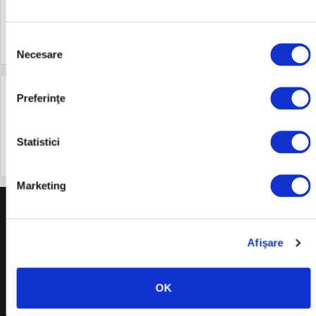
Ţine-mă minte
Selecția
Ai uitat parola?
Пријави се
Necesare
consimțământului
Clienți noi
Preferinţe
Creează un cont
Statistici
Marketing
+
O nama
+
Afişare
Zakonodavstvo
+
OK
KORISNE INFORMACIJE