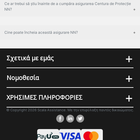
Ce ar trebui să știu înainte de a cumpăra asigurarea Centura de Protecție
NN?
Cine poate încheia această asigurare NN?
+
Σχετικά με εμάς
+
Νομοθεσία
+
ΧΡΗΣΙΜΕΣ ΠΛΗΡΟΦΟΡΙΕΣ
© Copyright 2026 Scala Assistance. Με την επιφύλαξη παντός δικαιώματος.