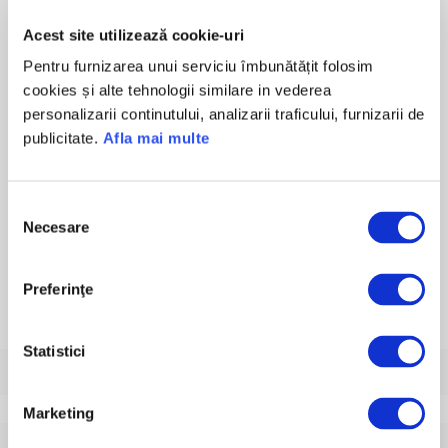
Acest site utilizează cookie-uri
Pasul 3
Date asigurat
Pentru furnizarea unui serviciu îmbunătățit folosim
cookies și alte tehnologii similare in vederea
personalizarii continutului, analizarii traficului, furnizarii de
publicitate.
Afla mai multe
Pasul 4
Selecteaza data inceperii
Selecția
Necesare
consimțământului
Pasul urmator
Preferinţe
Statistici
Cine sunt NN Asigurări România?
Marketing
Ce este asigurarea "Centura de Protecție NN"?