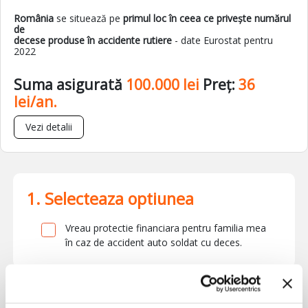
România
se situează pe
primul loc în ceea ce privește numărul
de
decese produse în accidente rutiere
- date Eurostat pentru
2022
Suma asigurată
100.000 lei
Preț:
36
lei/an.
Vezi detalii
1. Selecteaza optiunea
Vreau protectie financiara pentru familia mea
în caz de accident auto soldat cu deces.
Asigurare 100.000
Pasul 2
36.00 lei/an