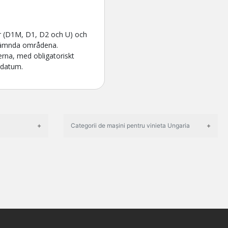
er (D1M, D1, D2 och U) och
 nämnda områdena.
erna, med obligatoriskt
sdatum.
Categorii de mașini pentru vinieta Ungaria