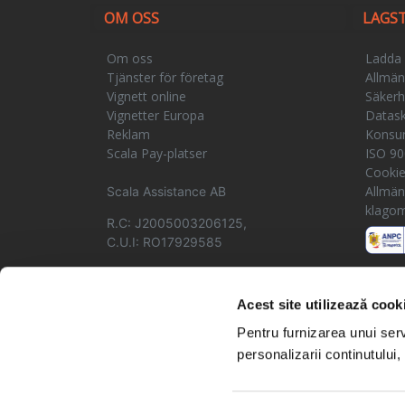
OM OSS
LAGS
Om oss
Ladda 
Tjänster för företag
Allmänn
Vignett online
Säkerh
Vignetter Europa
Datas
Reklam
Konsu
Scala Pay-platser
ISO 900
Cooki
Allmänn
Scala Assistance AB
klagom
R.C: J2005003206125,
C.U.I: RO17929585
Acest site utilizează cook
Pentru furnizarea unui serv
personalizarii continutului, 
© Copyright 2026 Scala Assistance. Alla rättigheter förbehålln