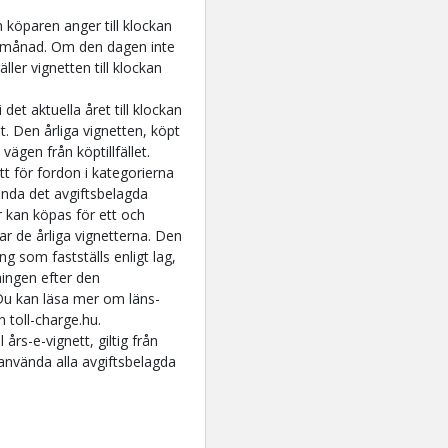
 köparen anger till klockan
 månad. Om den dagen inte
ller vignetten till klockan
 det aktuella året till klockan
t. Den årliga vignetten, köpt
vägen från köptillfället.
tt för fordon i kategorierna
nda det avgiftsbelagda
r kan köpas för ett och
r de årliga vignetterna. Den
ing som fastställs enligt lag,
sningen efter den
 Du kan läsa mer om läns-
 toll-charge.hu.
 års-e-vignett, giltig från
använda alla avgiftsbelagda