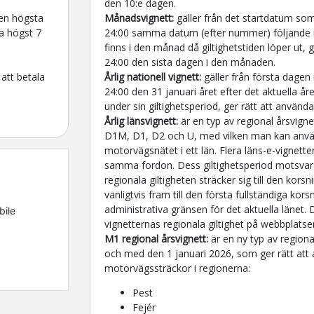
den 10:e dagen.
 en högsta
Månadsvignett:
gäller från det startdatum som
ra högst 7
24:00 samma datum (efter nummer) följande
finns i den månad då giltighetstiden löper ut, gä
24:00 den sista dagen i den månaden.
 att betala
Årlig nationell vignett:
gäller från första dagen i
24:00 den 31 januari året efter det aktuella åre
under sin giltighetsperiod, ger rätt att använda 
Årlig länsvignett:
är en typ av regional årsvigne
D1M, D1, D2 och U, med vilken man kan anvä
motorvägsnätet i ett län. Flera läns-e-vignette
samma fordon. Dess giltighetsperiod motsvara
regionala giltigheten sträcker sig till den korsn
vanligtvis fram till den första fullständiga kor
administrativa gränsen för det aktuella länet.
bile
vignetternas regionala giltighet på webbplatsen
M1 regional årsvignett:
är en ny typ av regional
och med den 1 januari 2026, som ger rätt att 
motorvägssträckor i regionerna:
Pest
Fejér