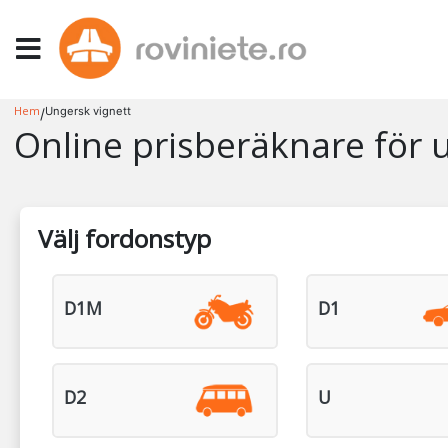
Hem
Ungersk vignett
/
Online prisberäknare för 
Välj fordonstyp
D1M
D1
D2
U