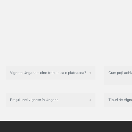
Vigneta Ungaria – cine trebuie sa o plateasca?
Cum poți achiz
Prețul unei vignete în Ungaria
Tipuri de Vign