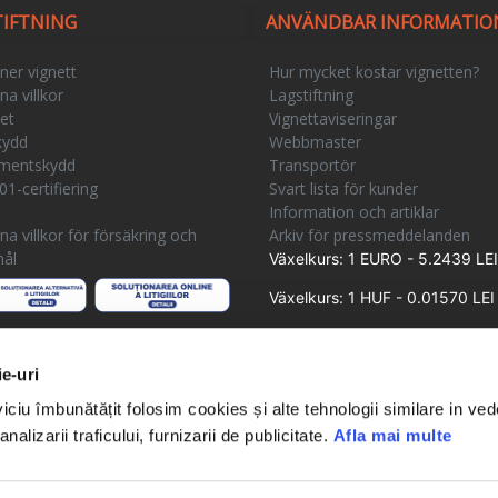
TIFTNING
ANVÄNDBAR INFORMATIO
ner vignett
Hur mycket kostar vignetten?
a villkor
Lagstiftning
et
Vignettaviseringar
kydd
Webbmaster
mentskydd
Transportör
1-certifiering
Svart lista för kunder
e
Information och artiklar
a villkor för försäkring och
Arkiv för pressmeddelanden
ål
Växelkurs: 1 EURO - 5.2439 LEI
Växelkurs: 1 HUF - 0.01570 LEI
ie-uri
iciu îmbunătățit folosim cookies și alte tehnologii similare in ve
analizarii traficului, furnizarii de publicitate.
Afla mai multe
Användarvillkor
Integritetspolicy
Kontakt
a.