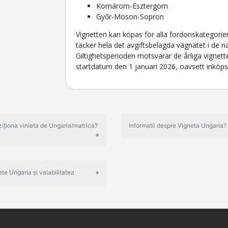
Komárom-Esztergom
Győr-Moson-Sopron
Vignetten kan köpas för alla fordonskategori
täcker hela det avgiftsbelagda vägnätet i de
Giltighetsperioden motsvarar de årliga vignett
startdatum den 1 januari 2026, oavsett inköp
iționa vinieta de Ungaria/matrica?
Informatii despre Vigneta Ungaria?
ete Ungaria și valabilitatea