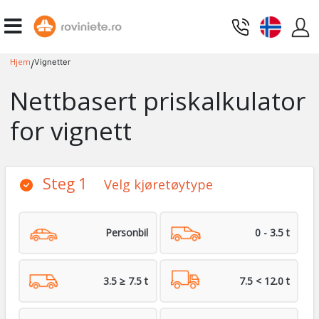
Hjem
Vignetter
/
Nettbasert priskalkulator
for vignett
Steg 1
Velg kjøretøytype
Personbil
0 - 3.5 t
3.5 ≥ 7.5 t
7.5 < 12.0 t