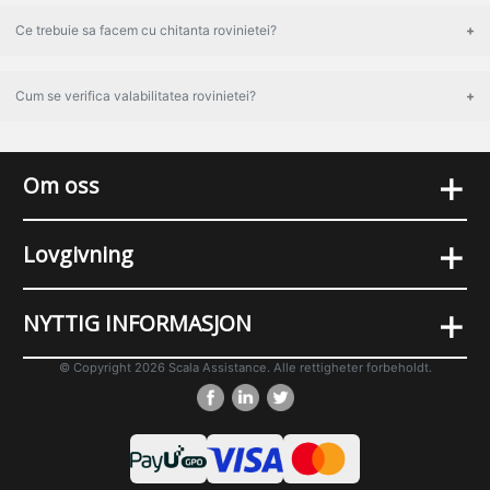
Ce trebuie sa facem cu chitanta rovinietei?
Cum se verifica valabilitatea rovinietei?
+
Om oss
+
Lovgivning
+
NYTTIG INFORMASJON
© Copyright 2026 Scala Assistance. Alle rettigheter forbeholdt.