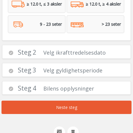
≥ 12.0 t, ≤ 3 aksler
≥ 12.0 t, ≥ 4 aksler
9 - 23 seter
> 23 seter
Steg 2
Velg ikrafttredelsesdato
Steg 3
Velg gyldighetsperiode
Steg 4
Bilens opplysninger
Neste steg