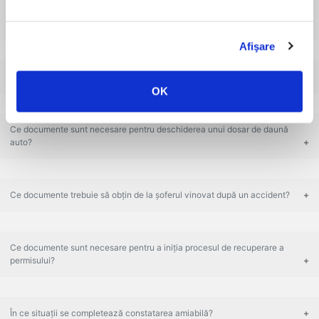
Ce trebuie să fac dacă am fost implicat într-un accident și am suferit
pagube?
Afişare
Cum trebuie să procedez dacă am provocat un accident rutier?
OK
Ce documente sunt necesare pentru deschiderea unui dosar de daună
auto?
Ce documente trebuie să obțin de la șoferul vinovat după un accident?
Ce documente sunt necesare pentru a iniția procesul de recuperare a
permisului?
În ce situații se completează constatarea amiabilă?