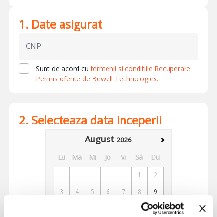
1. Date asigurat
Sunt de acord cu
termenii si conditiile Recuperare
Permis oferite de Bewell Technologies.
2. Selecteaza data inceperii
August
2026
Lu
Ma
Mi
Jo
Vi
Sâ
Du
1
2
3
4
5
6
7
8
9
10
11
12
13
14
15
16