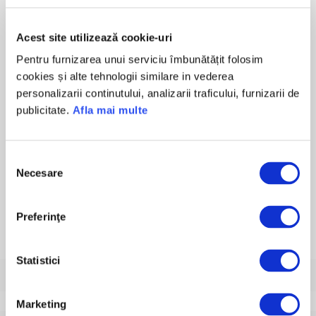
17
18
19
20
21
22
23
24
25
26
27
28
29
30
Acest site utilizează cookie-uri
Pentru furnizarea unui serviciu îmbunătățit folosim
31
cookies și alte tehnologii similare in vederea
personalizarii continutului, analizarii traficului, furnizarii de
Data curenta:
Data inceperii:
publicitate.
Afla mai multe
08/08/2026
Selecția
Necesare
consimțământului
Pasul urmator
Preferinţe
Statistici
Ce documente sunt necesare pentru recuperarea permisului auto?
Marketing