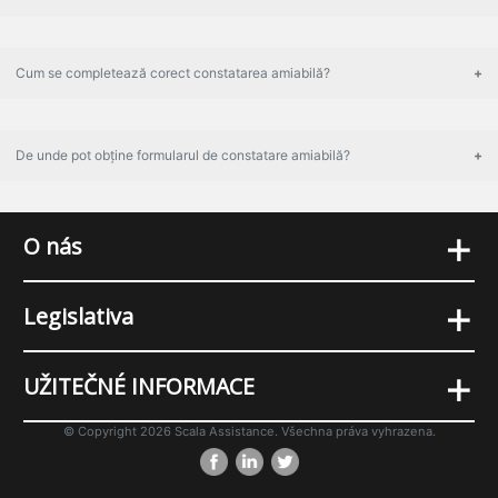
Cum se completează corect constatarea amiabilă?
De unde pot obține formularul de constatare amiabilă?
+
O nás
+
Legislativa
+
UŽITEČNÉ INFORMACE
© Copyright 2026 Scala Assistance. Všechna práva vyhrazena.