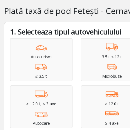
Plată taxă de pod Fetești - Cern
1. Selecteaza tipul autovehiculului
Autoturism
3.5 t < 12 t
≤ 3.5 t
Microbuze
≥ 12.0 t, ≤ 3 axe
≥ 12.0 t
Autocare
≥ 4 axe